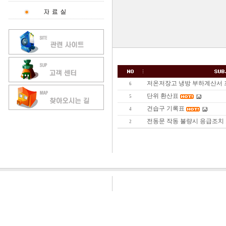
저온저장고 냉방 부하계산서
6
단위 환산표
5
건습구 기록표
4
전동문 작동 불량시 응급조치
2